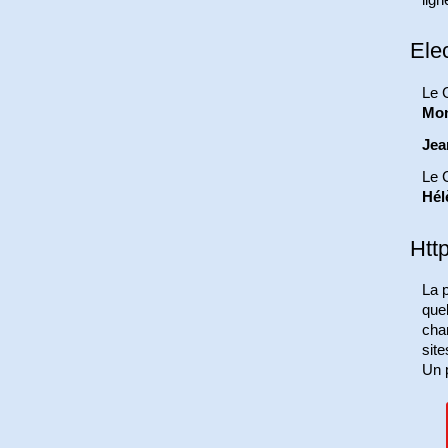
Ele
Le 
Mon
Jea
Le 
Hél
Htt
La p
que
cha
site
Un p