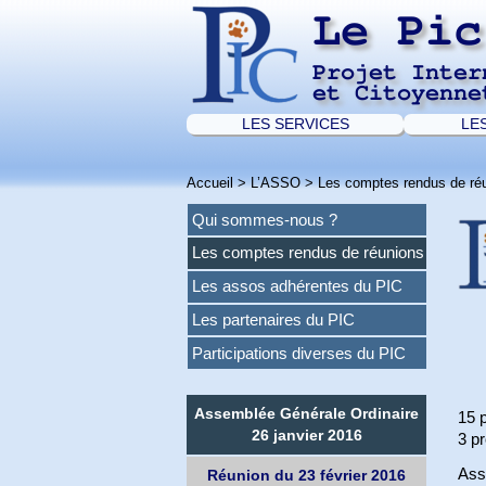
Le Pic
Projet Inter
et Citoyenne
LES SERVICES
LE
Accueil
>
L’ASSO
>
Les comptes rendus de ré
Qui sommes-nous ?
Les comptes rendus de réunions
Les assos adhérentes du PIC
Les partenaires du PIC
Participations diverses du PIC
Assemblée Générale Ordinaire
15 
26 janvier 2016
3 pr
Ass
Réunion du 23 février 2016