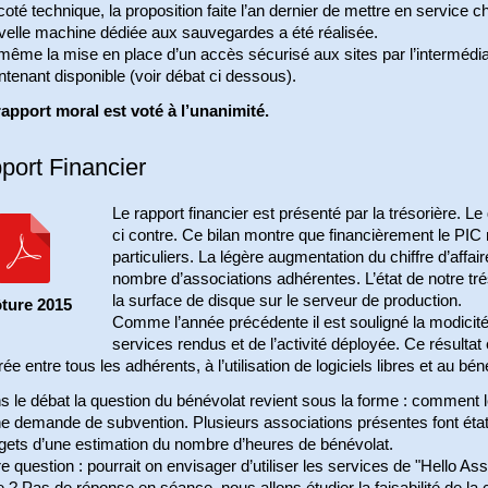
oté technique, la proposition faite l’an dernier de mettre en service 
velle machine dédiée aux sauvegardes a été réalisée.
ême la mise en place d’un accès sécurisé aux sites par l’intermédiai
tenant disponible (voir débat ci dessous).
rapport moral est voté à l’unanimité.
port Financier
Le rapport financier est présenté par la trésorière. L
ci contre. Ce bilan montre que financièrement le PI
particuliers. La légère augmentation du chiffre d’affai
nombre d’associations adhérentes. L’état de notre t
la surface de disque sur le serveur de production.
ture 2015
Comme l’année précédente il est souligné la modicité 
services rendus et de l’activité déployée. Ce résultat 
ée entre tous les adhérents, à l’utilisation de logiciels libres et au bén
 le débat la question du bénévolat revient sous la forme : comment l
ne demande de subvention. Plusieurs associations présentes font état
gets d’une estimation du nombre d’heures de bénévolat.
e question : pourrait on envisager d’utiliser les services de "Hello A
e ? Pas de réponse en séance, nous allons étudier la faisabilité de la