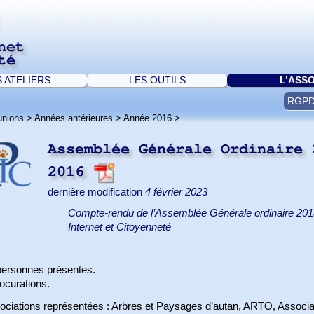
net
té
S ATELIERS
LES OUTILS
L’ASS
RGP
unions
>
Années antérieures
>
Année 2016
>
Assemblée Générale Ordinaire 
2016
dernière modification
4 février 2023
Compte-rendu de l’Assemblée Générale ordinaire 2018 
Internet et Citoyenneté
personnes présentes.
ocurations.
ociations représentées : Arbres et Paysages d’autan, ARTO, Associa