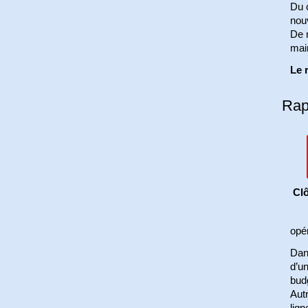
Du c
nou
De m
main
Le 
Rap
Clô
opér
Dans
d’u
bud
Autr
lign