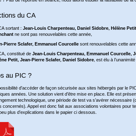
ctions du CA
CA sortant :
Jean-Louis Charpenteau, Daniel Sidobre, Hélène Petit
chant
ne sont pas renouvelables cette année,
n-Pierre Sclafer, Emmanuel Courcelle
sont renouvelables cette ann
CA, constitué de
Jean-Louis Charpenteau, Emmanuel Courcelle, J
ène Petit, Jean-Pierre Sclafer, Daniel Sidobre
, est élu à l’unanimit
ps au PIC ?
ossibilité d’accéder de façon sécurisée aux sites hébergés par le P
lques années. Une solution vient d’être mise en place. Elle est prés
ngement technologique, une période de test va s’avérer nécessaire (d
s concernés). Appel est donc fait aux associations volontaires pour tes
eu plus d’explications dans le papier ci dessous.