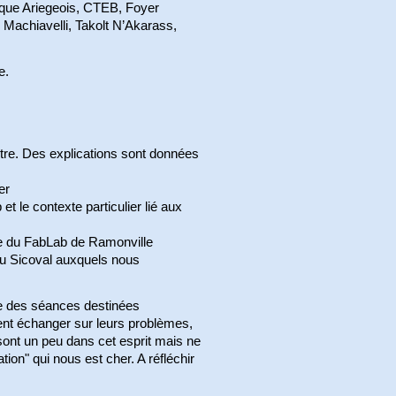
gique Ariegeois, CTEB, Foyer
 Machiavelli, Takolt N’Akarass,
e.
ntre. Des explications sont données
er
t le contexte particulier lié aux
e du FabLab de Ramonville
du Sicoval auxquels nous
re des séances destinées
ent échanger sur leurs problèmes,
sont un peu dans cet esprit mais ne
ion" qui nous est cher. A réfléchir