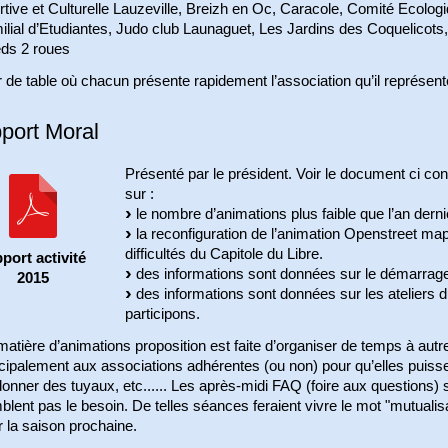
tive et Culturelle Lauzeville, Breizh en Oc, Caracole, Comité Ecolo
lial d’Etudiantes, Judo club Launaguet, Les Jardins des Coquelicots,
eds 2 roues
 de table où chacun présente rapidement l’association qu’il représent
port Moral
Présenté par le président. Voir le document ci co
sur :
le nombre d’animations plus faible que l’an derni
la reconfiguration de l’animation Openstreet map e
difficultés du Capitole du Libre.
port activité
des informations sont données sur le démarrag
2015
des informations sont données sur les ateliers 
participons.
atière d’animations proposition est faite d’organiser de temps à aut
ncipalement aux associations adhérentes (ou non) pour qu’elles puiss
onner des tuyaux, etc...... Les après-midi FAQ (foire aux questions) 
lent pas le besoin. De telles séances feraient vivre le mot "mutualisat
 la saison prochaine.