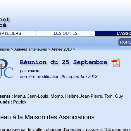
net
té
S ATELIERS
LES OUTILS
L’ASS
RGP
unions
>
Années antérieures
>
Année 2018
>
Réunion du 25 Septembre
par
manu
dernière modification
29 septembre 2018
sents
: Manu, Jean-Louis, Momo, Hélène,Jean-Pierre, Tom, Guy
usés
: Patrick
eau à la Maison des Associations
 proposée par le Culte : changer d’opérateur, passer à 15€ sans enga