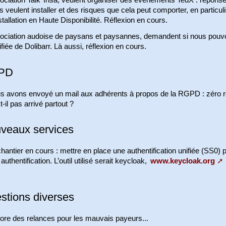
ciation Talk’ Insa, veulent organiser des événements TedX : réponse 
ls veulent installer et des risques que cela peut comporter, en particuli
stallation en Haute Disponibilité. Réflexion en cours.
ociation audoise de paysans et paysannes, demandent si nous pouvon
ifiée de Dolibarr. Là aussi, réflexion en cours.
PD
s avons envoyé un mail aux adhérents à propos de la RGPD : zéro rép
t-il pas arrivé partout ?
veaux services
hantier en cours : mettre en place une authentification unifiée (SS0)
authentification. L’outil utilisé serait keycloak,
www.keycloak.org
stions diverses
ore des relances pour les mauvais payeurs...