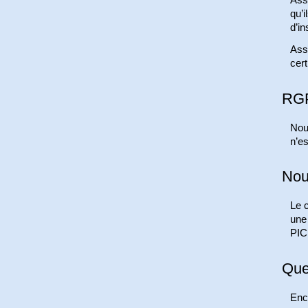
Asso
qu’i
d’in
Ass
cert
RG
Nou
n’es
Nou
Le c
une 
PIC
Que
Enc