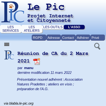
Le Pic
Projet Internet
et Citoyenneté
LES
LES
LES OUTILS
L’ASSO
SERVICES
ATELIERS
RGPD
Adresse
Contact
Adhérer
Privé
Réunion de CA du 2 Mars
2021
par
manu
dernière modification
11 mars 2022
Présentation nouvel adhérent : Association
Natures Pradettes ; ateliers en visio ;
préparation de l’A.G.
via blabla.le-pic.org