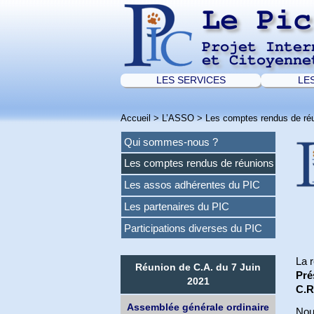
Le Pic
Projet Inter
et Citoyenne
LES SERVICES
LE
Accueil
>
L’ASSO
>
Les comptes rendus de ré
Qui sommes-nous ?
Les comptes rendus de réunions
Les assos adhérentes du PIC
Les partenaires du PIC
Participations diverses du PIC
La 
Réunion de C.A. du 7 Juin
Pré
2021
C.R
Assemblée générale ordinaire
Nou