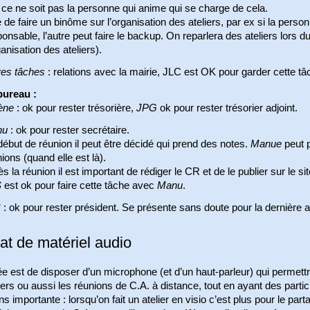
ce ne soit pas la personne qui anime qui se charge de cela.
 de faire un binôme sur l’organisation des ateliers, par ex si la perso
onsable, l’autre peut faire le backup. On reparlera des ateliers lors du
ganisation des ateliers).
res tâches
: relations avec la mairie, JLC est OK pour garder cette tâ
bureau :
ène
: ok pour rester trésorière,
JPG
ok pour rester trésorier adjoint.
nu
: ok pour rester secrétaire.
ébut de réunion il peut être décidé qui prend des notes.
Manue
peut p
ions (quand elle est là).
s la réunion il est important de rédiger le CR et de le publier sur le si
S
est ok pour faire cette tâche avec
Manu
.
C
: ok pour rester président. Se présente sans doute pour la dernière a
at de matériel audio
ée est de disposer d’un microphone (et d’un haut-parleur) qui permett
iers ou aussi les réunions de C.A. à distance, tout en ayant des parti
s importante : lorsqu’on fait un atelier en visio c’est plus pour le par