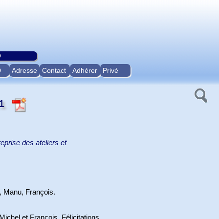
O
D
Adresse
Contact
Adhérer
Privé
21
prise des ateliers et
 Manu, François.
hel et François. Félicitations