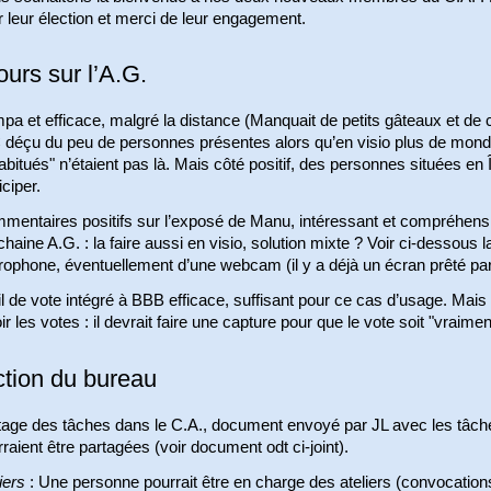
 leur élection et merci de leur engagement.
urs sur l’A.G.
a et efficace, malgré la distance (Manquait de petits gâteaux et de c
 déçu du peu de personnes présentes alors qu’en visio plus de mond
abitués" n’étaient pas là. Mais côté positif, des personnes situées en
iciper.
mentaires positifs sur l’exposé de Manu, intéressant et compréhensi
haine A.G. : la faire aussi en visio, solution mixte ? Voir ci-dessous l
ophone, éventuellement d’une webcam (il y a déjà un écran prêté par 
l de vote intégré à BBB efficace, suffisant pour ce cas d’usage. Mais
ir les votes : il devrait faire une capture pour que le vote soit "vraime
ction du bureau
tage des tâches dans le C.A., document envoyé par JL avec les tâches
raient être partagées (voir document odt ci-joint).
iers
: Une personne pourrait être en charge des ateliers (convocations