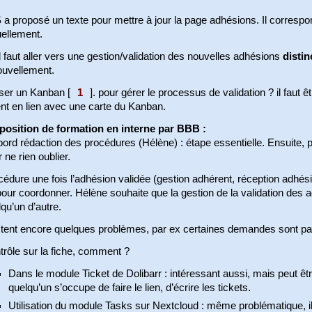
a proposé un texte pour mettre à jour la page adhésions. Il correspond
uellement.
l faut aller vers une gestion/validation des nouvelles adhésions
distin
ouvellement.
iser un Kanban
[
1
]
. pour gérer le processus de validation ? il faut ê
nt en lien avec une carte du Kanban.
position de formation en interne par BBB :
ord rédaction des procédures (Hélène) : étape essentielle. Ensuite, p
 ne rien oublier.
édure une fois l’adhésion validée (gestion adhérent, réception adhés
our coordonner. Hélène souhaite que la gestion de la validation des a
qu’un d’autre.
tent encore quelques problèmes, par ex certaines demandes sont pa
rôle sur la fiche, comment ?
Dans le module Ticket de Dolibarr : intéressant aussi, mais peut ê
quelqu’un s’occupe de faire le lien, d’écrire les tickets.
Utilisation du module Tasks sur Nextcloud : même problématique, il f