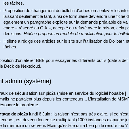
les tâches.
Proposition de changement du bulletin d’adhésion : enlever les info
laissant seulement le tarif, ainsi ce formulaire deviendra une fiche 
également un paragraphe explicite sur la demande préalable de valid
cadre « réservé au C.A », accepté ou refusé avec la raison, cela pe
décisions.
Hélène propose un modèle de modification pour le bullet
Hélène a rédigé des articles sur le site sur l’utilisation de Dolibarr,
tâches.
osition d’un atelier BBB pour essayer les différents outils (date à dé
 le Deck de Nextcloud.
nt admin (système) :
aux de sécurisation sur pic2s (mise en service du logiciel houaibe
[
mails ne partaient plus depuis les conteneurs... L’installation de M
résoudre le problème.
ntage de pic2s
lundi 6 Juin : la raison n’est pas très claire, si ce n’
eneurs, est devenu fou en se multipliant (1000 instances d’apache j
e la mémoire du serveur. Mais qu’est-ce qui a bien pu le rendre fou ?