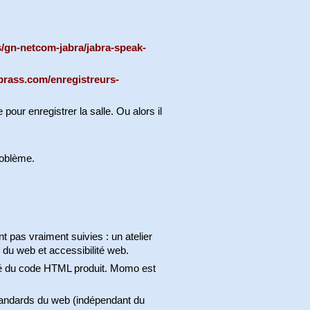
s/gn-netcom-jabra/jabra-speak-
rass.com/enregistreurs-
our enregistrer la salle. Ou alors il
roblème.
t pas vraiment suivies : un atelier
 du web et accessibilité web.
té du code HTML produit. Momo est
standards du web (indépendant du