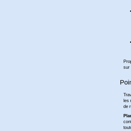
Prop
sur
Poi
Trav
les 
de 
Pla
cont
tout