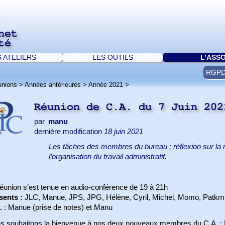
net
té
S ATELIERS
LES OUTILS
L’ASS
RGP
unions
>
Années antérieures
>
Année 2021
>
Réunion de C.A. du 7 Juin 20
par
manu
dernière modification
18 juin 2021
Les tâches des membres du bureau ; réflexion sur la re
l’organisation du travail administratif.
réunion s’est tenue en audio-conférence de 19 à 21h
sents :
JLC, Manue, JPS, JPG, Hélène, Cyril, Michel, Momo, Patkm,
.
: Manue (prise de notes) et Manu
s souhaitons la bienvenue à nos deux nouveaux membres du C.A. : Mic