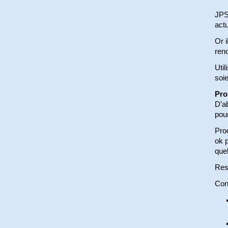
JPS 
act
Or i
ren
Util
soie
Pro
D’ab
pour
Proc
ok p
quel
Res
Cont