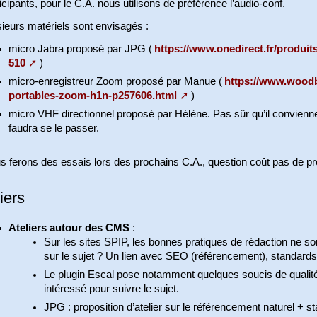
icipants, pour le C.A. nous utilisons de préférence l’audio-conf.
ieurs matériels sont envisagés :
micro Jabra proposé par JPG (
https://www.onedirect.fr/produit
510
)
micro-enregistreur Zoom proposé par Manue (
https://www.woodb
portables-zoom-h1n-p257606.html
)
micro VHF directionnel proposé par Hélène. Pas sûr qu’il convienne p
faudra se le passer.
s ferons des essais lors des prochains C.A., question coût pas de p
iers
Ateliers autour des CMS
:
Sur les sites SPIP, les bonnes pratiques de rédaction ne son
sur le sujet ? Un lien avec SEO (référencement), standards
Le plugin Escal pose notamment quelques soucis de quali
intéressé pour suivre le sujet.
JPG : proposition d’atelier sur le référencement naturel + 