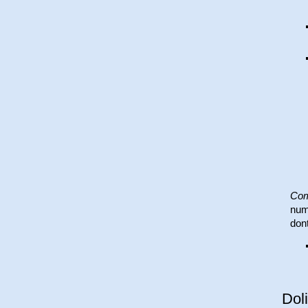
Com
numé
dont
Doli