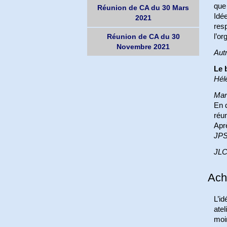
que 
Réunion de CA du 30 Mars
Idée
2021
resp
l’or
Réunion de CA du 30
Novembre 2021
Aut
Le 
Hél
Ma
En d
réun
Aprè
JP
JL
Ach
L’id
atel
moin