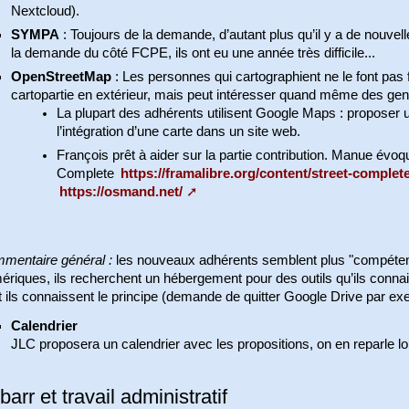
Nextcloud).
SYMPA
: Toujours de la demande, d’autant plus qu’il y a de nouvell
la demande du côté FCPE, ils ont eu une année très difficile...
OpenStreetMap
: Les personnes qui cartographient ne le font pas 
cartopartie en extérieur, mais peut intéresser quand même des gen
La plupart des adhérents utilisent Google Maps : proposer 
l’intégration d’une carte dans un site web.
François prêt à aider sur la partie contribution. Manue évoque 
Complete
https://framalibre.org/content/street-complet
https://osmand.net/
mentaire général :
les nouveaux adhérents semblent plus "compétents"
riques, ils recherchent un hébergement pour des outils qu’ils connai
 ils connaissent le principe (demande de quitter Google Drive par ex
Calendrier
JLC proposera un calendrier avec les propositions, on en reparle l
barr et travail administratif